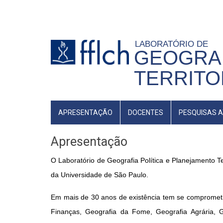
Pular
para
o
LABORATÓRIO DE
conteúdo
GEOGRAF
principal
TERRITO
NAVEGAÇÃO
APRESENTAÇÃO
DOCENTES
PESQUISAS A
PRINCIPAL
Apresentação
O Laboratório de Geografia Política e Planejamento T
da Universidade de São Paulo.
Em mais de 30 anos de existência tem se comprometi
Finanças, Geografia da Fome, Geografia Agrária, G